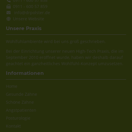
0911 - 600 57 858
0911 - 600 57 859
info@drpolster.de
Unsere Website
Unsere Praxis
Wohlfühlambiente wird bei uns groß geschrieben.
Bei der Einrichtung unserer neuen High-Tech Praxis, die im
September 2010 eröffnet wurde, haben wir deshalb darauf
geachtet ein ganzheitliches Wohlfühl-Konzept umzusetzen.
Informationen
Navigation
Home
überspringen
Gesunde Zähne
Schöne Zähne
Angstpatienten
Posturologie
Kontakt