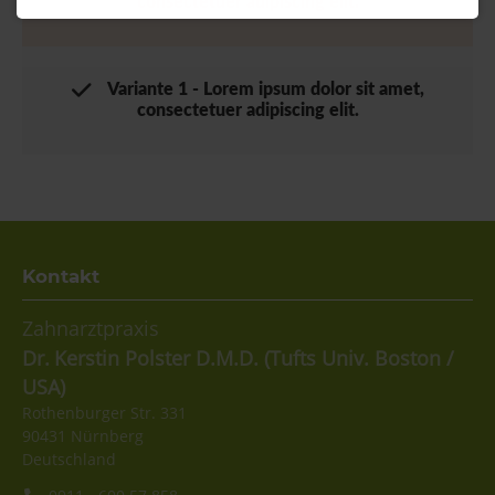
consectetuer adipiscing elit.
Variante 1 - Lorem ipsum dolor sit amet,
consectetuer adipiscing elit.
Kontakt
Zahnarztpraxis
Dr.
Kerstin
Polster D.M.D. (Tufts Univ. Boston /
USA)
Rothenburger Str. 331
90431
Nürnberg
Deutschland