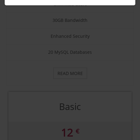
Unlimited users
30GB Bandwidth
Enhanced Security
20 MySQL Databases
READ MORE
Basic
12
€