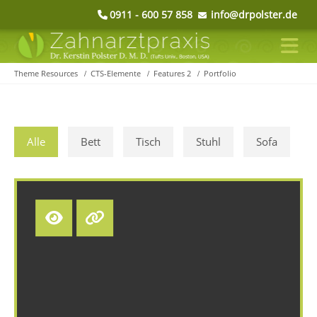
0911 - 600 57 858
info@drpolster.de
Theme Resources
CTS-Elemente
Features 2
Portfolio
Alle
Bett
Tisch
Stuhl
Sofa