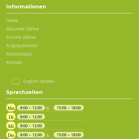
Informationen
Navigation
Home
überspringen
Gesunde Zähne
Schöne Zähne
Angstpatienten
Posturologie
Kontakt
English spoken
Sprechzeiten
8:00 – 12:00
15:00 – 18:00
Mo
&
8:00 – 12:00
Di
8:00 – 12:00
Mi
8:00 – 12:00
15:00 – 18:00
Do
&