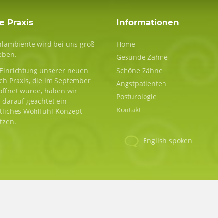
e Praxis
Informationen
Navigation
lambiente wird bei uns groß
Home
überspringen
eben.
Gesunde Zähne
 Einrichtung unserer neuen
Schöne Zähne
ch Praxis, die im September
Angstpatienten
öffnet wurde, haben wir
Posturologie
 darauf geachtet ein
Kontakt
tliches Wohlfühl-Konzept
tzen.
English spoken
Navigation
überspringen