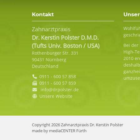
Kontakt
Unser
Zahnarztpraxis
Wohlfüh
geschri
Dr.
Kerstin
Polster D.M.D.
(Tufts Univ. Boston / USA)
Bei der
High-Te
Rothenburger Str. 331
2010 er
90431
Nürnberg
deshalb
Deutschland
ganzhei
0911 - 600 57 858
umzuse
0911 - 600 57 859
info@drpolster.de
Unsere Website
Copyright 2026 Zahnarztpraxis Dr. Kerstin Polster
made by
mediaCENTER Fürth