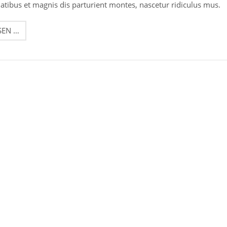
tibus et magnis dis parturient montes, nascetur ridiculus mus.
LOREM
SEN …
IPSUM
DOLOR
SIT
AMET