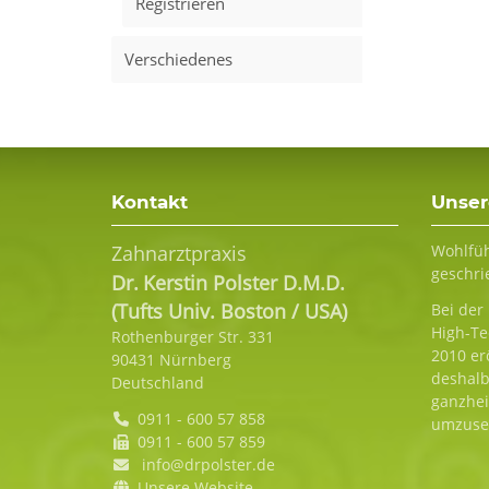
Registrieren
Verschiedenes
Kontakt
Unser
Zahnarztpraxis
Wohlfüh
geschri
Dr.
Kerstin
Polster D.M.D.
(Tufts Univ. Boston / USA)
Bei der
High-Te
Rothenburger Str. 331
2010 er
90431
Nürnberg
deshalb
Deutschland
ganzhei
0911 - 600 57 858
umzuse
0911 - 600 57 859
info@drpolster.de
Unsere Website