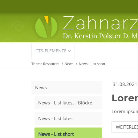
Navigation
CTS-ELEMENTE
überspringen
Theme Resources
News
News - List short
31.08.2021
News
Lore
News - List latest - Blöcke
Lorem ipsum 
News - List latest
WEITERLE
News - List short