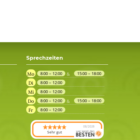
Sprechzeiten
8:00 – 12:00
15:00 – 18:00
Mo
&
8:00 – 12:00
Di
8:00 – 12:00
Mi
8:00 – 12:00
15:00 – 18:00
Do
&
8:00 – 12:00
Fr
08/2026
Sehr gut
Dr. med. dent.