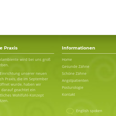
e Praxis
Informationen
Navigation
lambiente wird bei uns groß
Home
überspringen
eben.
Gesunde Zähne
 Einrichtung unserer neuen
Schöne Zähne
ch Praxis, die im September
Angstpatienten
öffnet wurde, haben wir
Posturologie
 darauf geachtet ein
Kontakt
tliches Wohlfühl-Konzept
tzen.
English spoken