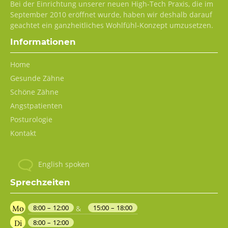
Bei der Einrichtung unserer neuen High-Tech Praxis, die im
September 2010 eröffnet wurde, haben wir deshalb darauf
geachtet ein ganzheitliches Wohlfühl-Konzept umzusetzen.
Informationen
Navigation
Home
überspringen
Gesunde Zähne
Schöne Zähne
Angstpatienten
Posturologie
Kontakt
English spoken
Sprechzeiten
8:00 – 12:00
15:00 – 18:00
Mo
&
8:00 – 12:00
Di